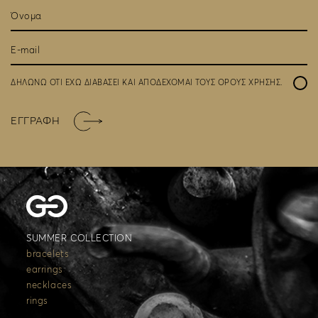
ΔΗΛΩΝΩ ΟΤΙ ΕΧΩ ΔΙΑΒΑΣΕΙ ΚΑΙ ΑΠΟΔΕΧΟΜΑΙ ΤΟΥΣ
ΟΡΟΥΣ ΧΡΗΣΗΣ
.
ΕΓΓΡΑΦΗ
SUMMER COLLECTION
bracelets
earrings
necklaces
rings