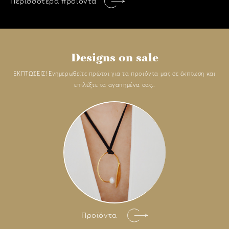
Περισσότερα προίόντα
Designs on sale
ΕΚΠΤΩΣΕΙΣ! Ενημερωθείτε πρώτοι για τα προιόντα μας σε έκπτωση και
επιλέξτε τα αγαπημένα σας..
Προϊόντα