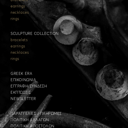
bracelets
earrings
necklaces
rings
SCULPTURE COLLECTION
bracelets
earrings
necklaces
rings
GREEK ERA
ΕΠΙΚΟΙΝΩΝΙΑ
ΕΓΓΡΑΦΗ/ΣΥΝΔΕΣΗ
ΕΚΠΤΩΣΕΙΣ
NEWSLETTER
ΠΑΡΑΓΓΕΛΙΕΣ / ΠΛΗΡΩΜΕΣ
ΠΟΛΙΤΙΚΗ ΑΛΛΑΓΩΝ
ΠΟΛΙΤΙΚΗ ΑΠΟΣΤΟΛΩΝ