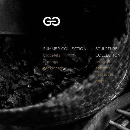
SUMMER COLLECTION
SCULPTURE
bracelets
COLLECTION
earrings
bracelets
necklaces
earrings
rings
necklaces
rings