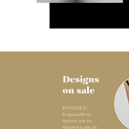
Designs
on sale
ΕΚΠΤΩΣΕΙΣ!
Ενημερωθείτε
πρώτοι για τα
προιόντα μας σε