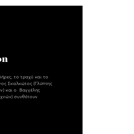
on
λήρες, το τραχύ και το
ργος Σκαλκώτος (Γλύπτης
ν) και ο Βαγγέλης
εχνών) συνθέτουν