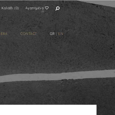
Καλάθι
(
0
)
Αγαπημένα
 ERA
CONTACT
GR
|
EN