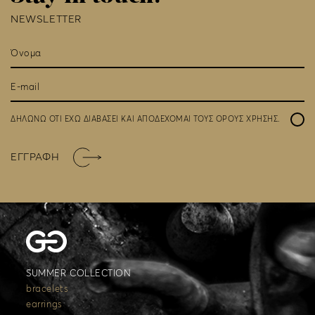
NEWSLETTER
ΔΗΛΩΝΩ ΟΤΙ ΕΧΩ ΔΙΑΒΑΣΕΙ ΚΑΙ ΑΠΟΔΕΧΟΜΑΙ ΤΟΥΣ
ΟΡΟΥΣ ΧΡΗΣΗΣ
.
ΕΓΓΡΑΦΗ
SUMMER COLLECTION
bracelets
earrings