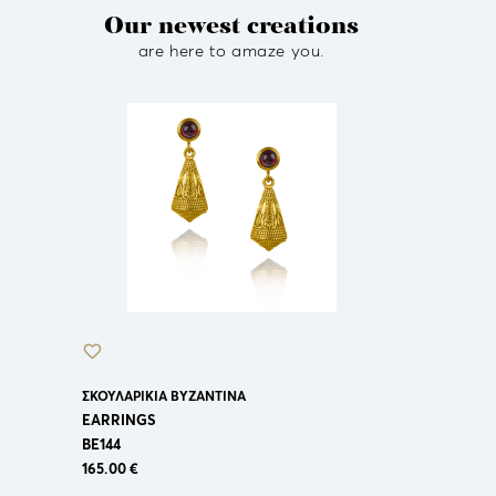
Our newest creations
are here to amaze you.
ΚΡΕΜΑΣΤΟ Β
NECKLACES
BT144
183.00 €
ΣΚΟΥΛΑΡΙΚΙΑ ΒΥΖΑΝΤΙΝΑ
EARRINGS
BE144
165.00 €