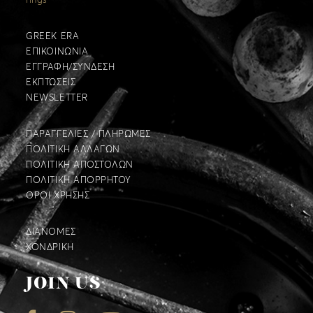
rings
GREEK ERA
ΕΠΙΚΟΙΝΩΝΙΑ
ΕΓΓΡΑΦΗ/ΣΥΝΔΕΣΗ
ΕΚΠΤΩΣΕΙΣ
NEWSLETTER
ΠΑΡΑΓΓΕΛΙΕΣ / ΠΛΗΡΩΜΕΣ
ΠΟΛΙΤΙΚΗ ΑΛΛΑΓΩΝ
ΠΟΛΙΤΙΚΗ ΑΠΟΣΤΟΛΩΝ
ΠΟΛΙΤΙΚΗ ΑΠΟΡΡΗΤΟΥ
ΟΡΟΙ ΧΡΗΣΗΣ
ΔΙΑΝΟΜΕΣ
ΧΟΝΔΡΙΚΗ
JOIN US