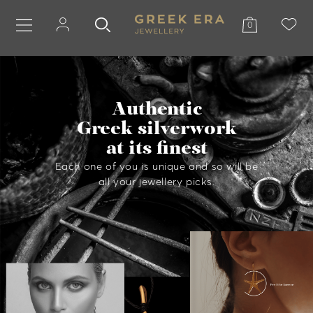
0
Authentic
Greek silverwork
at its finest
Each one of you is unique and so will be
all your jewellery picks.